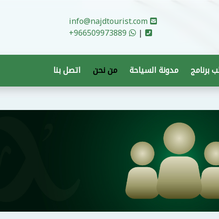
info@najdtourist.com
+966509973889
|
 برنامج
مدونة السياحة
من نحن
اتصل بنا