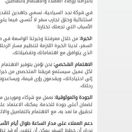
بالتزامنا بإرضاء العملاء والاهتمام بالتفاصيل.
في شركة نجد السياحية، نسعى جاهدين لتقدي
استثنائية وخلق تجارب سفر لا تُنسى. فيما يل
الأسباب التي تجعلك تختارنا:
ا
لخبرة:
من خلال معرفتنا وخبرتنا الواسعة في ص
السفر، لدينا الخبرة اللازمة لتنظيم مسار الرحلة
الذي يتوافق مع اهتماماتك وتفضيلاتك.
الاهتمام الشخصي:
نحن نؤمن بتوفير الاهتما
لكل عميل. سيستمع فريقنا المتخصص من خبراء
إلى احتياجاتك، ويقدمون رؤى قيمة، ويساعدون
رحلتك.
الجودة والموثوقية:
نعمل مع شركاء وموردين م
لضمان أعلى جودة للخدمة. يمكنك الاعتماد علي
تحقيق ما نعد به، مع الاهتمام بالتفاصيل والالتز
دعم العملاء على مدار الساعة طوال أيام الأسب
ندرك أن خطط السفر يمكن أن تتغير، أو قد تظ