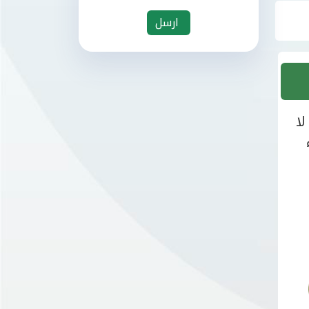
ارسل
ا