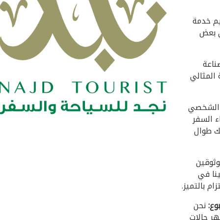
م خدمة
ي بعض
ناعة
 المثالي
م الشخصي
 السفر
ك طوال
وثوقين
نا في
ام بالتميز.
وع:
نحن
هر حالات