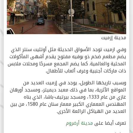
مدينة إزميت
وفي ازميت توجد الأسواق الحديثة مثل أوتليت سنتر الذي
يضم مطعم ضخم ذو بوفيه مفتوح يقدم أشهى المأكولات
المحلية والعالمية. كما يضم المجمع مسرحًا ومحلات ملابس
ذات ماركات أجنبية وغرف ألعاب للأطفال.
وبسبب تاريخها الطويل، يوجد في إزميت العديد من
المواقع الأثرية، بما في ذلك معبد ديميتر، ومسجد أورهان
غازي من عام 1333، ومسجد بيرتيف-باشا، الذي بناه
المهندس المعماري الكبير معمار سنان عام 1580، من بين
العديد من الهياكل الرائعة الأخرى.
تعرف أيضا على
مدينة أرضروم