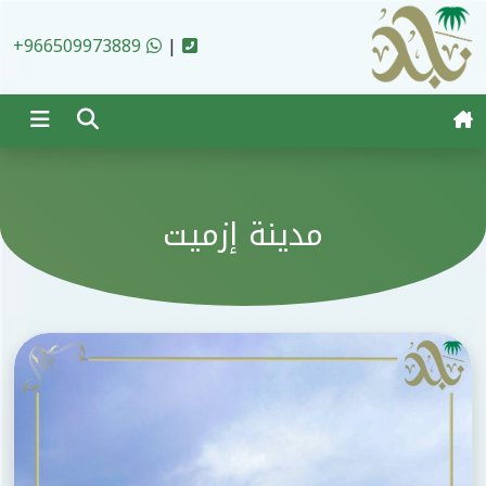
Ski
t
+966509973889
|
conten
مدينة إزميت