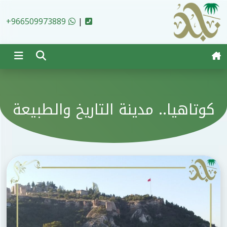
Ski
t
+966509973889
|
conten
كوتاهيا.. مدينة التاريخ والطبيعة