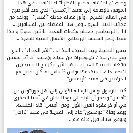
وحيث تم اكتشاف مصنع للفخار أثناء التنقيب في هذا
الموقع، بالإضافة إلى معبد “أرتميس” الذي يعد أكبر صرح
في العالم القديم .. وأبرز معالم مدينة “أفيس” .. وواحد من
عجائب الدنيا السبع .. ومن هنا المفضلة بين المسافرين ..
أزال البريطانيون معظم مكونات المعبد، تاركين عمودًا واحدًا
فقط. يضم المتحف البريطاني الأعمال الفنية للمعبد …
تتميز المدينة ببيت السيدة العذراء ، “الأم العذراء” ، الذي
يقع على بعد 7 كيلومترات من سيلك ويُعتقد أنه آخر مسكن
تشغله السيدة العذراء ، وهو الآن مركز حج للمسيحيين.
نتيجة لذلك، استخدمها بولس كأساس له. كان يقاتل مع
الحرفيين في معبد “أرتميس”.
كتب الرسول بولس الرسالة الأولى إلى أهل كورنثوس من
“أفيس” ويذكر أن الإنجيلي يوحنا عاش في آسيا الصغرى
في أواخر عقود القرن الأول. ومن “أفيس” قاد الكنيسة.
وبعد وفاة “دومشون” عاد إلى المدينة في عهد “تراجان”
وتوفي هناك قبل مائة عام…