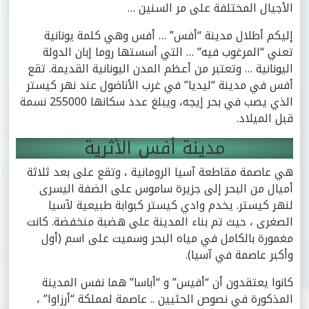
الأجيال المختلفة على مر السنين …
إليكم أطلال مدينة “أفس” … أفس وهي كلمة يونانية
تعني “المرغوب فيه” … التي أسستها روما إبان الدولة
اليونانية … وتعتبر من أعظم المدن اليونانية القديمة. تقع
أفس في مدينة “ليديا” في غرب الأناضول عند نهر كيستر
الذي يصب في بحر إيجه، ويبلغ عدد سكانها 255000 نسمة
قبل الميلاد.
مدينة أفس الأثرية
هي عاصمة مقاطعة آسيا الرومانية ، وتقع على بعد ثلاثة
أميال من البحر إلى جزيرة ساموس على الضفة اليسرى
لنهر كيستر. يخدم وادي كيستر كبوابة طبيعية لآسيا
الصغرى ، حيث تم بناء المدينة على هضبة منخفضة. كانت
مغمورة بالكامل في مياه البحر وسميت على اسم (أول
وأكبر عاصمة في آسيا).
كانوا يعتقدون أن “أفيس” و “أباسا” هما نفس المدينة
المذكورة في نصوص الحثيين .. عاصمة لمملكة “أرزاوا” ،