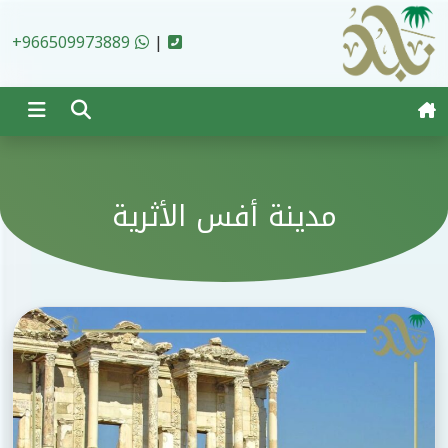
Ski
t
+966509973889
|
conten
مدينة أفس الأثرية