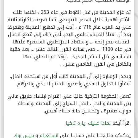
تم غزو المدينة من قبل القوط في عام 263 ، لكنها ظلت
الأكثر أهمية خلال العصر البيزنطي. كما تعرضت لكارثة ثانية
على يد العرب عام 716 م ، أدت إلى تدهور المدينة وهجرها
بعد أن امتلأ الميناء بطمي البحر. أدى ذلك إلى قطع اتصال
المدينة ببحر إيجه … واستعاد البيزنطيون السيطرة عليها
في عام 1100 … حتى نهاية القرن الثالث عشر … بعد حقبة
ناجحة في ظل الحكم الجديد … وقد تم التخلي عنها
بالكامل في القرن الخامس عشر …
وتجدر الإشارة إلى أن المدينة كانت أول من استخدم المال.
أنشأوا التداول النقدي وأصدروا الدينار الليدي والدرهم.
تعمل الحكومة التركية حاليًا على اقتراح لإنشاء طريق مائي
بين المدينة والبحر ، لنقل السياح إلى المدينة بواسطة
قوارب صغيرة ، وتحسين حالة ميناء أفيس.
اقرأ أيضا
لماذا عليك زيارة تركيا
يمكنكم متابعتنا على حسابنا على
انستغرام
و
فيس بوك