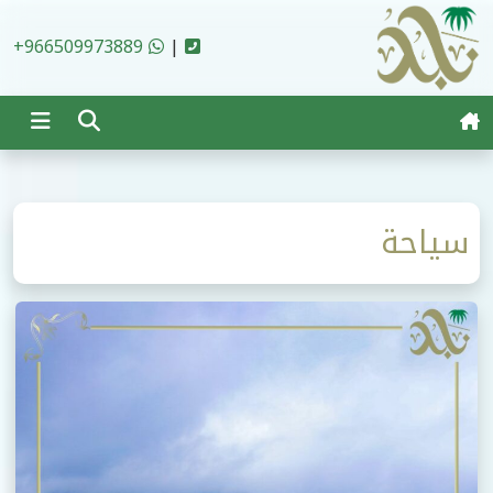
Ski
t
+966509973889
|
conten
سياحة